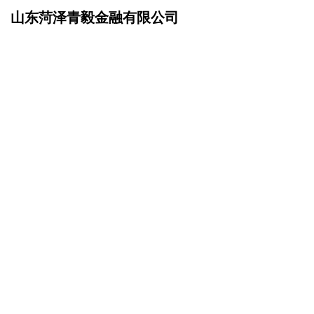
山东菏泽青毅金融有限公司
网站首页
诚聘英才
>